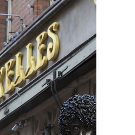
(Ha'penny Bridge). קשתות הברזל הלבנות
והעדינות שלו מספרות סיפור של למעלה
ממאתיים שנה. אך בתמונה המרתקת שלפנינו,
נחשף פרק חדש ובלתי צפוי בביוגרפיה של
הגשר – כזה המחבר בין הנדסה היסטורית
מהמאה ה-19 לבין עולם הרוקנרול והמלאכה
המדויקת של Fender Custom Shop. זהו
סיפור על עץ עתיק, טכנולוגיית שימור מתק