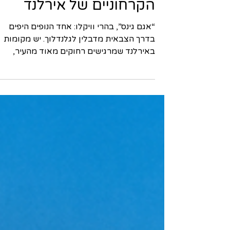
מדבלין אל העמקים
הקרחוניים של אירלנד
“אגם גינס”, בהרי וויקלו: אחד הנופים היפים
בדרך הצבאית מדבלין לגלנדלוך. יש מקומות
באירלנד שמרגישים רחוקים מאוד מהעיר,
למרות שבפועל הם נמצאים ממש מעבר לפינה
הרי וויקלו הם בדיוק מקום כזה. פחות משעה
נסיעה מדבלין, והנוף משתנה כמעט בבת אחת:
העיר נעלמת מאחור, הכבישים מתחילים
להתפתל, הגבעות נפתחות, האגמים מופיעים ב
ההרים, ואירלנד הכפרית, הירוקה והדרמטית
מתגלה במלוא יופייה. למי שמבקר בדבלין ורו
לצאת ליום אחד מחוץ לעיר, הרי וויקלו הם אח
הבחירות הטובות ביותר. זהו טיול שאפשר
לשלב ב