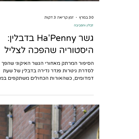
30 במרץ
זמן קריאה 3 דקות
דבלין והסביבה
גשר Ha'Penny בדבלין:
היסטוריה שהפכה לצליל
הסיפור המרתק מאחורי הגשר האיקוני שהפך
לסדרת גיטרות פנדר נדירה בדבלין של שעת
דמדומים, כשהאורות הכחולים משתקפים במי
נהר הליפי (Liffey), גשר אחד עומד כסמל
הבלתי מעורער של העיר: גשר האפני