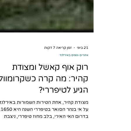
21 ביוני
זמן קריאה 7 דקות
אזורים ונופים באירלנד
רוק אוף קאשל ומצודת
קהיר: מה קרה כשקרומוול
הגיע לטיפררי?
מצודת קהיר, אחת הטירות השמורות באירלנד
על אי בנהר הסואר בטיפררי ה