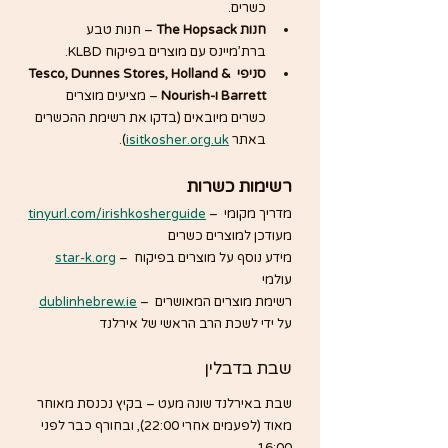
כשרים.
חנות The Hopsack
 – חנות טבע 
ברת’מיינס עם מוצרים בפיקוח KLBD.
סניפי Tesco, Dunnes Stores, Holland & 
Barrett ו-Nourish
 – מציעים מוצרים 
כשרים מיובאים (בדקו את רשימת ההכשרים 
באתר 
isitkosher.org.uk
).
רשימות כשרות
 – מדריך מקומי 
tinyurl.com/irishkosherguide
מעודכן למוצרים כשרים
 – מידע נוסף על מוצרים בפיקוח 
star-k.org
עולמי
 – רשימת מוצרים המאושרים 
dublinhebrew.ie
על ידי לשכת הרב הראשי של אירלנד
שבת בדבלין
שבת באירלנד שונה מעט – בקיץ נכנסת מאוחר 
מאוד (לפעמים אחרי 22:00), ובחורף כבר לפני 