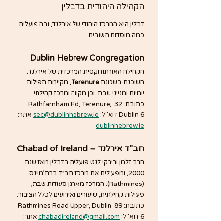
הקהילה היהודית בדבלין
דבלין היא המרכז היהודי של אירלנד, ובה פועלים 
כמה מוסדות חשובים:
 Dublin Hebrew Congregation
הקהילה האורתודוקסית המרכזית של אירלנד, 
השוכנת בשכונת 
Terenure
, מקיימת תפילות 
יומיות ומנייני שבת, וכן מקווה ומרכז קהילתי. 
כתובת: 32 Rathfarnham Rd, Terenure, 
Dublin 6 דוא"ל: 
sec@dublinhebrew.ie
 אתר: 
dublinhebrew.ie
חב"ד אירלנד – Chabad of Ireland
הרב זלמן וריבקי לנט פועלים בדבלין מאז שנת 
2000, ומפעילים את מרכז חב״ד ברת’מיינס 
(Rathmines). המרכז מארגן סעודות שבת, 
פעילות קהילתית, שיעורים ואירועים לכלל הציבור. 
כתובת: 89 Rathmines Road Upper, Dublin 
6 דוא"ל: 
chabadireland@gmail.com
 אתר: 