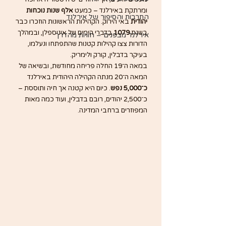
ומרתקת באירלנד – כמעט 
אלף שנות נוכחות 
התרבות והסיפור של אירלנד
יהודית
 באי הירוק. הקהילות הראשונות הוזכרו כבר 
בשנת 
1079
 בדברי הימים של איניספלן, ובמהלך 
אירלנד מבפנים – חוויות מהדרך
הדורות צצו קהילות קטנות שהתפתחו ונעלמו, 
בעיקר בדבלין, קורק ולימריק.
במאה ה־19 החלה פריחה מחודשת, ובשיאה של 
המאה ה־20 מנתה הקהילה היהודית באירלנד 
כ־5,000 נפש
. כיום היא קטנה אך חיה ותוססת – 
כ־2,500 יהודים, רובם בדבלין, ועוד כמה מאות 
המפוזרים ברחבי המדינה.