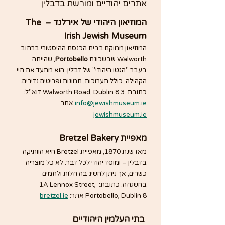
אתרים יהודיים ומורשת בדבלין
המוזיאון היהודי של אירלנד – 
The 
Irish Jewish Museum
המוזיאון ממוקם בבית הכנסת ההיסטורי ברחוב 
Walworth שבשכונת 
Portobello
, שהייתה 
בעבר "הגטו היהודי" של דבלין. הוא מתעד את חיי 
הקהילה, כולל תערוכות, תמונות ופריטים נדירים. 
כתובת: 3 Walworth Road, Dublin 8 דוא"ל: 
info@jewishmuseum.ie
 אתר: 
jewishmuseum.ie
מאפיית Bretzel Bakery
מאז שנת 1870, מאפיית Bretzel היא הוותיקה 
בדבלין – ומוסד יהודי לכל דבר. לא כל מוצריה 
כשרים, אך ניתן להשיג בה חלות ולחמים 
בהשגחה. כתובת: 1A Lennox Street, 
Portobello, Dublin 8 אתר: 
bretzel.ie
 בתי העלמין היהודיים