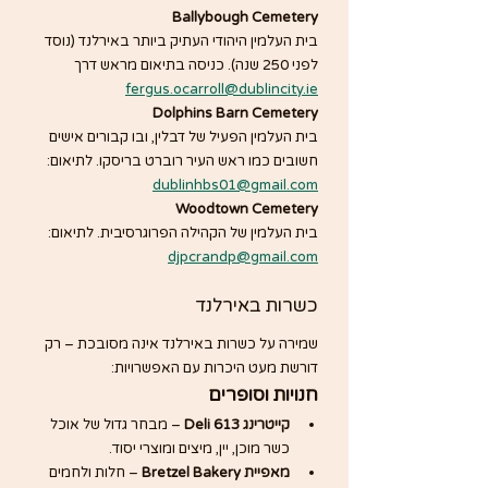
Ballybough Cemetery
בית העלמין היהודי העתיק ביותר באירלנד (נוסד 
לפני 250 שנה). כניסה בתיאום מראש דרך 
fergus.ocarroll@dublincity.ie
Dolphins Barn Cemetery
בית העלמין הפעיל של דבלין, ובו קבורים אישים 
חשובים כמו ראש העיר רוברט בריסקו. לתיאום: 
dublinhbs01@gmail.com
Woodtown Cemetery
בית העלמין של הקהילה הפרוגרסיבית. לתיאום: 
djpcrandp@gmail.com
כשרות באירלנד
שמירה על כשרות באירלנד אינה מסובכת – רק 
דורשת מעט היכרות עם האפשרויות:
חנויות וסופרים
קייטרינג Deli 613
 – מבחר גדול של אוכל 
כשר מוכן, יין, מיצים ומוצרי יסוד.
מאפיית Bretzel Bakery
 – חלות ולחמים 