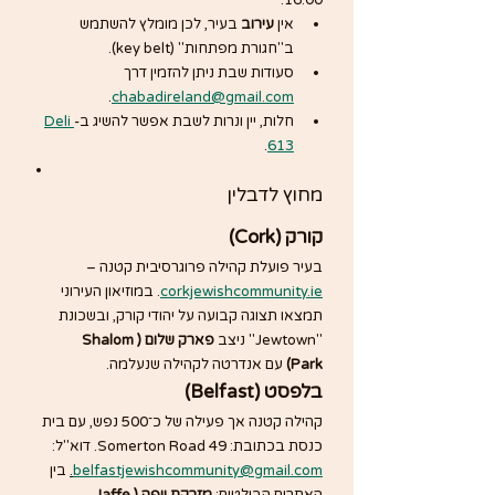
16:00.
אין 
עירוב
 בעיר, לכן מומלץ להשתמש 
ב"חגורת מפתחות" (key belt).
סעודות שבת ניתן להזמין דרך 
.
chabadireland@gmail.com
חלות, יין ונרות לשבת אפשר להשיג ב-
Deli 
.
613
מחוץ לדבלין
קורק (Cork)
בעיר פועלת קהילה פרוגרסיבית קטנה – 
corkjewishcommunity.ie
. במוזיאון העירוני 
תמצאו תצוגה קבועה על יהודי קורק, ובשכונת 
"Jewtown" ניצב 
פארק שלום (Shalom 
Park)
 עם אנדרטה לקהילה שנעלמה.
בלפסט (Belfast)
קהילה קטנה אך פעילה של כ־500 נפש, עם בית 
כנסת בכתובת: 49 Somerton Road. דוא"ל: 
belfastjewishcommunity@gmail.com
.
 בין 