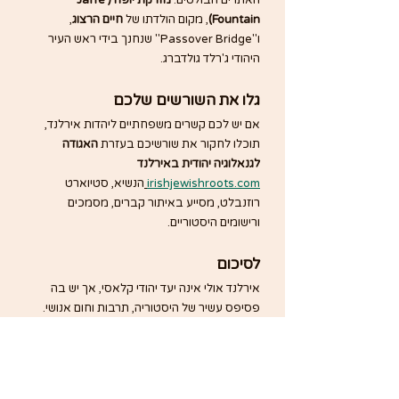
האתרים הבולטים: 
מזרקת יופה (Jaffe 
Fountain)
, מקום הולדתו של 
חיים הרצוג
, 
ו"Passover Bridge" שנחנך בידי ראש העיר 
היהודי ג'רלד גולדברג.
גלו את השורשים שלכם
אם יש לכם קשרים משפחתיים ליהדות אירלנד, 
תוכלו לחקור את שורשיכם בעזרת 
האגודה 
לגנאלוגיה יהודית באירלנד
irishjewishroots.com
הנשיא, סטיוארט 
רוזנבלט, מסייע באיתור קברים, מסמכים 
ורישומים היסטוריים.
לסיכום
אירלנד אולי אינה יעד יהודי קלאסי, אך יש בה 
פסיפס עשיר של היסטוריה, תרבות וחום אנושי. 
בין בתי הכנסת של דבלין, המוזיאון בפורטובלו, 
והקהילות הקטנות של קורק ובלפסט – מתגלה 
סיפור מרגש על קהילה שידעה לשמור על זהותה 
גם באי הרחוק שבקצה אירופה.