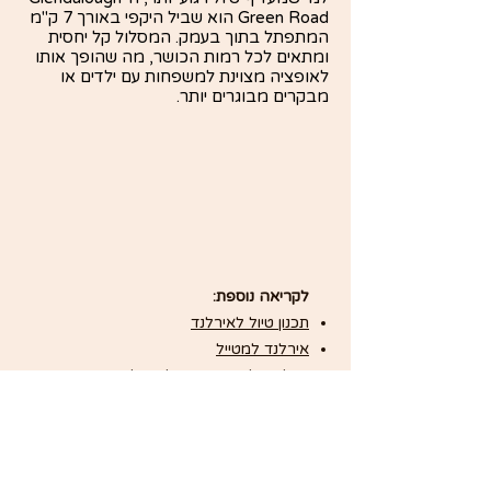
Green Road הוא שביל היקפי באורך 7 ק"מ
המתפתל בתוך בעמק. המסלול קל יחסית
ומתאים לכל רמות הכושר, מה שהופך אותו
לאופציה מצוינת למשפחות עם ילדים או
מבקרים מבוגרים יותר.
לקריאה נוספת:
תכנון טיול לאירלנד
אירלנד למטייל
דבלין: הלב הפועם של אירלנד
שלום ותודה שהגעתם לאתר שלי,
כבר עשרים שנה שאירלנד מושכת אותי לחזור אליה שוב ושוב.
היום אני מביא את החיבור הזה לקבוצות ישראליות בטיולים