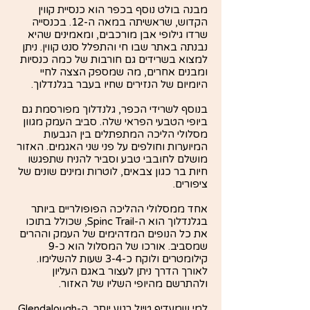
מבנה בולט נוסף בכפר הוא כנסיית קווין
הקדוש, שראשיתה במאה ה-12. בכנסייה
שרדו גילופי אבן מורכבים, ומאמינים שהיא
נבנתה באתר שבו חי והתפלל סנט קווין. ניתן
למצוא בשרידים גם חורבות של כמה כנסיות
ומבנים אחרים, מה שמספק הצצה לחיי
היומיום של הנזירים שחיו בעבר בגלנדלוך.
בנוסף לשרידי הכפר, גלנדלוך מפורסמת גם
ביופי הטבעי הפראי שלה. סביב העמק מגוון
מסלולי הליכה המתפתלים בין הגבעות
המיוערות וחולפים על פני שני האגמים. האזור
מושלם לחובבי טבע וסביר להניח שתפגשו
חיות בר כגון צבאים, לוטרות ומינים שונים של
ציפורים.
אחד ממסלולי ההליכה הפופולריים ביותר
בגלנדלוך הוא ה-Spinc Trail, שכולל בתוכו
את כל הנופים המדהימים של העמק וההרים
שמסביב. אורכו של המסלול הוא כ-9
קילומטרים ולוקח כ-3-4 שעות להשלימו.
לאורך הדרך ניתן לעצור באגם העליון
ולהתרשם מהיופי השליו של האזור.
למי שמעדיף טיול רגוע יותר, ה-Glendalough