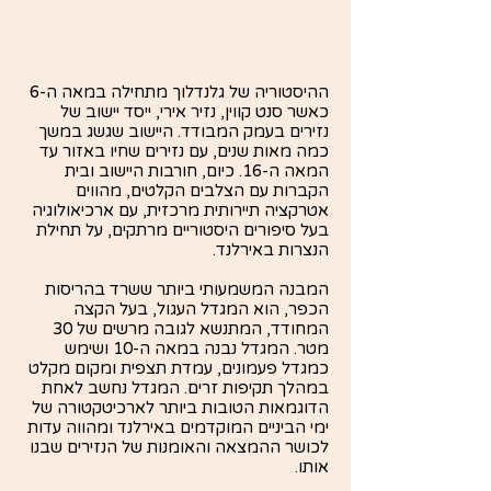
ההיסטוריה של גלנדלוך מתחילה במאה ה-6
כאשר סנט קווין, נזיר אירי, ייסד יישוב של
נזירים בעמק המבודד. היישוב שגשג במשך
כמה מאות שנים, עם נזירים שחיו באזור עד
המאה ה-16. כיום, חורבות היישוב ובית
הקברות עם הצלבים הקלטים, מהווים
אטרקציה תיירותית מרכזית, עם ארכיאולוגיה
בעל סיפורים היסטוריים מרתקים, על תחילת
הנצרות באירלנד.
המבנה המשמעותי ביותר ששרד בהריסות
הכפר, הוא המגדל העגול, בעל הקצה
המחודד, המתנשא לגובה מרשים של 30
מטר. המגדל נבנה במאה ה-10 ושימש
כמגדל פעמונים, עמדת תצפית ומקום מקלט
במהלך תקיפות זרים. המגדל נחשב לאחת
הדוגמאות הטובות ביותר לארכיטקטורה של
ימי הביניים המוקדמים באירלנד ומהווה עדות
לכושר ההמצאה והאומנות של הנזירים שבנו
אותו.