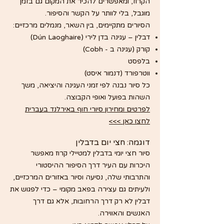
הקרוז, ומאפשרים להכיר את המקום גם בזמן
מוגבל, בלי לוותר על הקשר והסיפור.
הסיורים מתקיימים, בין השאר, מנמלים מרכזיים:
דבלין – עגינה בדן לירי (Dún Laoghaire)
קורק (עגינה ב - Cobh)
בלפסט
ווטרפורד (דנמור איסט)
כל סיור נבנה לפי זמני העגינה והיציאה, משך
השהות בפועל ואופי הקבוצה.
לפרטים ומחירון סיורי חוף באירלנד בעברית
לחצו כאן >>>
דוגמה: חצי יום בדבלין
סיור חצי יומי בדבלין למטיילי קרוז מאפשר
היכרות עם העיר דרך הסיפור ההיסטורי
והתרבותי שלה, נסיעה וסיור באזורים המרכזיים,
ולעיתים גם עצירה בפאב מקומי – כדי לפגוש את
דבלין לא רק דרך הרחובות, אלא גם דרך
האנשים והאווירה.