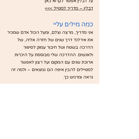
על דבלין אפשר לקרוא כאן:
דבלין – מדריך למטייל​ >>>
כמה מילים עליי
אני מדריך, מרצה וצלם, ומעל הכול אדם שמכיר
את אירלנד דרך שנים של חזרה אליה, של
הדרכה בשטח ושל חיבור עמוק לסיפור
ולאנשים. ההדרכה שלי מבוססת על היכרות
ארוכת שנים עם המקום ועל רצון לאפשר
למטיילים להבין איפה הם נמצאים – ולמה זה
נראה ומרגיש כך.
רוצה להצטרף או לבדוק
התאמה?
אם מעניין אותך להצטרף לאחד הטיולים
המלאים בהדרכתי, או לבדוק היתכנות לסיור יומי
מהנמל במסגרת שייט, אפשר להשאיר פרטים
ואשמח להיות בקשר.