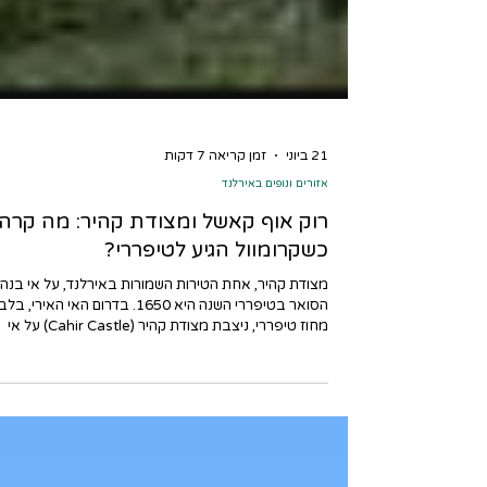
21 ביוני
זמן קריאה 7 דקות
אזורים ונופים באירלנד
רוק אוף קאשל ומצודת קהיר: מה קרה
כשקרומוול הגיע לטיפררי?
מצודת קהיר, אחת הטירות השמורות באירלנד, על אי בנה
הסואר בטיפררי השנה היא 1650. בדרום האי האירי, בלב
מחוז טיפררי, ניצבת מצודת קהיר (Cahir Castle) על אי
סלעי קטן בתוך נהר הסואר (Suir). חומותיה עבות, שעריה
מבוצרים, והיא נחשבת לאחת הטירות החזקות באזור. אב
כעת עומד מולה אדם שמעטים באירלנד מעזים לזלזל בו:
אוליבר קרומוול. המצביא האנגלי הגיע לאירלנד כדי לרסק