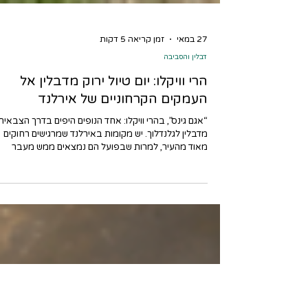
27 במאי
זמן קריאה 5 דקות
דבלין והסביבה
הרי וויקלו: יום טיול ירוק מדבלין אל
העמקים הקרחוניים של אירלנד
“אגם גינס”, בהרי וויקלו: אחד הנופים היפים בדרך הצבאית
מדבלין לגלנדלוך. יש מקומות באירלנד שמרגישים רחוקים
מאוד מהעיר, למרות שבפועל הם נמצאים ממש מעבר
לפינה. הרי וויקלו הם בדיוק מקום כזה. פחות משעה נסיעה
מדבלין, והנוף משתנה כמעט בבת אחת: העיר נעלמת
מאחור, הכבישים מתחילים להתפתל, הגבעות נפתחות,
האגמים מופיעים בין ההרים, ואירלנד הכפרית, הירוקה
והדרמטית מתגלה במלוא יופייה. למי שמבקר בדבלין ורוצ