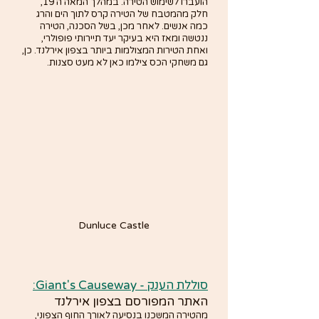
הועברו לשימוש הטירה. במהלך המאה ה 19, 
חלק מהמטבח של הטירה קרס לתוך הים והרג 
כמה אנשים. לאחר מכן, בשל הסכנה, הטירה 
ננטשה ומאז היא בעיקר יעד תיירותי פופולרי, 
ואחת הטירות המצולמות ביותר בצפון אירלנד. כן, 
גם משחקי הכס צילמו כאן לא מעט סצנות.
Dunluce Castle
סוללת הענק - Giant's Causeway:
האתר המפורסם בצפון אירלנד
מהטירה המשכנו בנסיעה לאורך החוף הצפוני, 