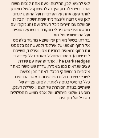
לאי להציע. לכן, החלטתי פעם אחת לנסות משהו 
אחר. רציתי לבדוק איך זה להצטרף לטיול מאורגן. 
לוותר פעם אחת על הפרטיות ועל החופש לנהוג 
לאן שאני רוצה ולעצור מתי שמתחשק לי ולבלות 
יום שלם עם תיירים מכל העולם ועם נהג מקומי עם 
מבטא אירי שיסביר לי מנקודת מבטו על הנופים 
ועל ההיסטוריה של האי.
בחרתי בטיול מאורגן יומי שיוצא מהעיר בלפסט 
אל החוף הצפוני של אירלנד (למעשה גם בלפסט 
וגם החוף נמצאים במדינת צפון אירלנד, השייכת 
לבריטניה). תיאור המסלול באתר כלל עצירה ב 
The Dark Hedges, אתר יפהפה עם שדרת 
עצים שנראים כמו באגדה, שדרה ששימשה כאתר 
צילומים ב"משחקי הכס". לאחר מכן נסיעה 
לשרידי טירת דנלוס המרשימה, כאשר הכרטיס 
כלל כרטיסי כניסה לאתר, ולסיום עצירה של 
שעתיים בגולת הכותרת של הצפון: סוללת הענק, 
מופע גיאולוגי ומיתולוגי של אבני משושים הסלולים 
כשביל אל תוך הים. 