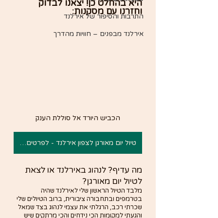
היא בהחלט כן! יצאנו לבדוק 
וחזרנו עם מסקנות:
התרבות והסיפור של אירלנד
אירלנד מבפנים – חוויות מהדרך
הכביש היורד אל סוללת הענק
טיול יום מאורגן לצפון אירלנד - לפרטים והזמנות
מה עדיף? לנהוג באירלנד או לצאת 
לטיול יום מאורגן?
מלבד הטיול הראשון שלי לאירלנד שהיה 
בטרמפים ובתחבורה ציבורית, ברוב הטיולים שלי 
שכרתי רכב, הרגלתי את עצמי לנהוג בצד שמאל 
והגעתי למקומות הכי נידחים והכי מרתקים שיש 