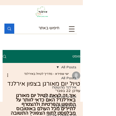
פוסט
All Posts
ישי שפירא - מדריך לטיול באירלנד
All Posts
טיול יום מאורגן בצפון אירלנד
אירלנד מהשטח
עודכן:
22 בפבר׳
איך זה לצאת לטיול יום מאורגן 
אזורים ונופים באירלנד
באירלנד? האם כדאי לוותר על 
החופש והפרטיות ולהצטרף 
דבלין והסביבה
לתיירים מכל העולם באוטובוס 
מבלפסט לחוף הצפוני? התשובה 
טבע ונופים באירלנד