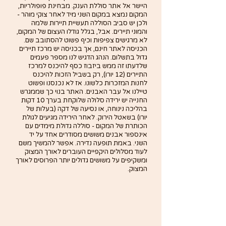
היישר אל אתר סוללת הענק. מבחינת פופולריות, 
המקום נמצא במקום השני מיד לאחר צוקי מוהר - 
ולכן יש סביב הסוללה תעשיית תיירות שלמה 
והמוני תיירים. אבל, בגלל גודלו העצום של המקום, 
לא מרגישים צפיפות וכיף פשוט להסתובב שם. 
הכניסה לאתר חינם, אך בכניסה יש מרכז תיירים 
גדול בתשלום. הנהג הדגיש לנו מספר פעמים 
שלדעתו זה ממש ביזבוז כסף להיכנס למרכז 
התיירים (12 יורו), רק בשביל הזכות להיכנס 
לחנות המזכרות כלשונו. אז לא נכנסנו ופשוט 
טיילנו אל עבר האבנים. האתר בנוי כך שממגרש 
החנייה יש ירידה סלולה שלוקחת בערך 10 דקות 
בהליכה נינוחה, או נסיעה של דקה (בעלות של 
יורו) בשאטל הירוק. לאחר הירידה מגיעים לגולת 
הכותרת של המקום - סוללה גדולת מימדים עם 
אינספור אבנים משושים מסודרים אחד על יד 
השני. באמת תופעה נדירה. אפשר להמשיך משם 
לעוד מסלולים היקפיים העוברים לאורך המצוק 
ומשקיפים על משושים גדולים יותר הפרוסים לאורך 
המצוק. 