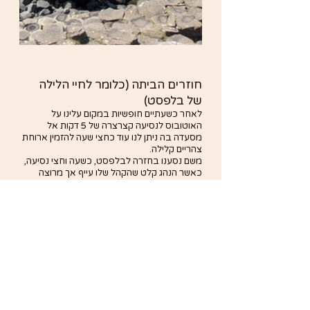
חוזרים הביתה (כלומר לחיי הלילה 
של בלפסט)
לאחר כשעתיים חופשיות במקום עלינו על 
האוטובוס לנסיעה קצרצרה של 5 דקות אל 
מסעדה בה ניתן לנו עוד כחצי שעה להזמין ארוחת 
צהריים קלילה.
משם נסענו בחזרה לבלפסט, כשעה וחצי נסיעה, 
כאשר הנהג קלט שהקהל שלו עייף אך מרוצה 
והוא פשוט התרכז בנהיגה ודיבר פחות ופחות.
אל בלפסט הגענו אחרי הצהריים, מה שהותיר עוד 
זמן רב להסתובבויות בעיר ולביקור 
בפאבים 
המפורסמים של בלפסט
.
לסיכום, טיול יומי מאורגן באירלנד, הוא בסה"כ 
חוויה מומלצת, בעיקר אם נוסעים ליעד תיירותי 
ספציפי, בלי עצירות מיותרות. נחמד שמישהו אחר 
נוהג במקומך מדי פעם ועוד יותר נחמד לשמוע 
הסברים וסיפורים מפיו של מדריך מקומי. 
ההזמנה פשוטה והעלות סבירה בהחלט - 
כאן 
תוכלו לקרוא פרטים נוספים ולבדוק זמינות >>>