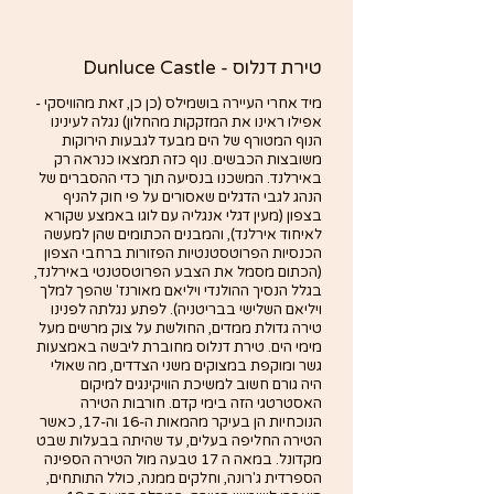
טירת דנלוס - Dunluce Castle
מיד אחרי העיירה בושמילס (כן כן, זאת מהוויסקי - 
אפילו ראינו את המזקקות מהחלון) נגלה לעינינו 
הנוף המטורף של הים מבעד לגבעות הירוקות 
משובצות הכבשים. נוף כזה תמצאו כנראה רק 
באירלנד. המשכנו בנסיעה תוך כדי ההסברים של 
הנהג לגבי הדגלים שאסורים על פי חוק להניף 
בצפון (מעין דגלי אנגליה עם לוגו באמצע שקורא 
לאיחוד אירלנד), והמבנים הכתומים שהן למעשה 
הכנסיות הפרוטסטנטיות הפזורות ברחבי הצפון 
(הכתום מסמל את הצבע הפרוטסטנטי באירלנד, 
בגלל הנסיך ההולנדי ויליאם מאורנז' שהפך למלך 
ויליאם השלישי בבריטניה). לפתע נגלתה לפנינו 
טירה גדולת ממדים, החולשת על צוק מרשים מעל 
מימי הים. טירת דנלוס מחוברת ליבשה באמצעות 
גשר ומוקפת במצוקים משני הצדדים, מה שאולי 
היה גורם חשוב למשיכת הוויקינגים למיקום 
האסטרטגי הזה בימי קדם. חורבות הטירה 
הנוכחיות הן בעיקר מהמאות ה-16 וה-17, כאשר 
הטירה החליפה בעלים, עד שהיתה בבעלות שבט 
מקדונל. במאה ה 17 טבעה מול הטירה הספינה 
הספרדית ג'רונה, וחלקים ממנה, כולל התותחים, 