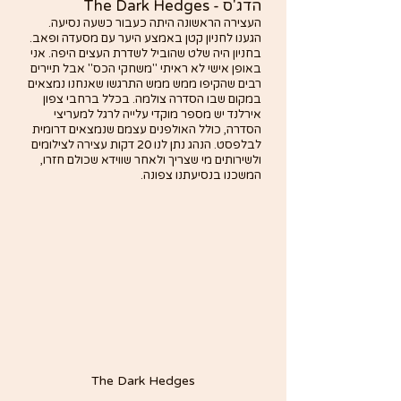
הדג'ס - The Dark Hedges
העצירה הראשונה היתה כעבור כשעה נסיעה. 
הגענו לחניון קטן באמצע היער עם מסעדה ופאב. 
בחניון היה שלט שהוביל לשדרת העצים היפה. אני 
באופן אישי לא ראיתי "משחקי הכס" אבל תיירים 
רבים שהקיפו ממש ממש התרגשו שאנחנו נמצאים 
במקום שבו הסדרה צולמה. בכלל ברחבי צפון 
אירלנד יש מספר מוקדי עלייה לרגל למעריצי 
הסדרה, כולל האולפנים עצמם שנמצאים דרומית 
לבלפסט. הנהג נתן לנו 20 דקות עצירה לצילומים 
ולשירותים מי שצריך ולאחר שווידא שכולם חזרו, 
המשכנו בנסיעתנו צפונה.
The Dark Hedges