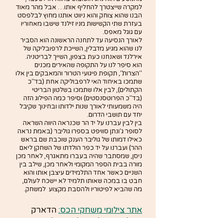
למקרה שייצטרך להחליף אותו… אבל מהר מאוד 
הבנו שהוא צוחק והוא ניווט אותנו מחוץ לבלפסט 
בעזרת שתי הקשישות מניו זילנד שישבו מאחוריו 
עם גוגל מאפס. 
לאורך הנסיעה עד לתחנה הראשונה הוא הסביר 
לנו שהוא מגיע מדבלין, השייכת לרפובליקה של 
אירלנד ושאנחנו כעת בצפון, השייך לבריטניה. 
הוא סיפר לנו על התקופה שהאירים מכנים 
"הצרות", תקופת פיגועי הטרור והמאבקים בין אלו 
שתמכו באיחוד האי לרפבוליקה אחת (בד"כ 
הקתולים), לבין אלו שתמכו בשלטון הבריטי 
(בד"כ הפרוטסנסטים) וסיפר כמה הפילוג הזה 
היה משמעותי לאורך שנות ילדותו ובחינוך שקיבל 
יחד עם תושבי הדרום.
בין לבין עברנו על יד הר שכנראה היווה השראה 
לסופר ג'ונתן סוויפט בספרו גוליבר (באמת נראה 
כאילו דמותו של גוליבר הענק שוכבת שם בראש 
ההר) ועברנו על יד כפר הולדתו של השחקן ליאם 
ניסן, שמסתבר שהיה בעברו מתאגרף, לאחר מכן 
מורה בבית הספר המקומי ולאחר מכן, שילב בין 
השניים כאשר אחד התלמידים עיצבן אותו והוא 
חבט בו במכה שאותו תלמיד לא יישכח לעולם, 
מה שהביא לפיטוריו ולהסבת מקצוע  למשחק.
אתר צילומי משחקי הכס:
 הדארק 