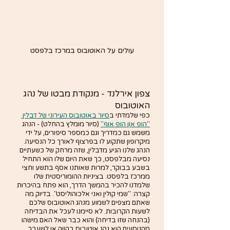
עולים על האוטובוס במרכז בלפסט
צפון אירלנד - מנקודת מבטו של נהג 
האוטובוס
כפי שלמדתי ב
סיור באוטובוס העירוני של דבלין 
"הופ און הופ אוף"
 (סיור מומלץ בהחלט) - הנהג 
משמש גם כמדריך וגם כמספר סיפורים, על ידי 
מיקרופון שתקוע לו בפרצוף לאורך כל הנסיעה. 
הנהג שלנו הגיע מדבלין, שזה מרחק של כשעתיים 
נסיעה מבלפסט, כך שאת היום שלו הוא התחיל 
בשבע בבוקר, למרות שאותנו אסף בתשע וחצי 
ממרכז בלפסט. בציניות ההומוריסטית שלו 
שלמדנו להכיר בהמשך הדרך, הוא פתח בהיכרות 
קצרה: "שמי קולין ואני אלכוהוליסט". בדיוק מה 
שאתם מצפים לשמוע מנהג האוטובוס שלכם 
לשעות הקרובות. לא סיימנו לעכל את הבדיחה 
(בהנחה שזו בדיחה) והוא כבר שאל האם מישהו 
מהנוסעים הוא נהג אוטובוס בהווה או לשעבר, 