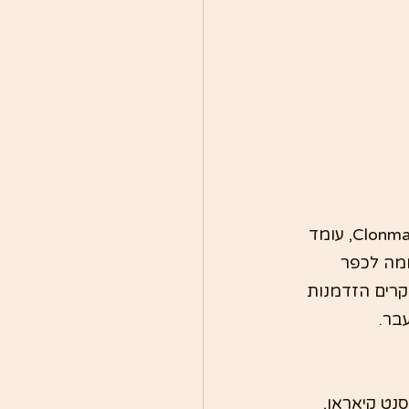
לאורך הגדה השלווה והירוקה של נהר שאנון בלב אירלנד, אתר קלונמקויז Clonmacnoise, עומד 
מה לכפר 
קרים הזדמנות 
בר. 
בליבה של אירלנד, מתוארך למאה ה-6 כאשר סנט קיאראן, 