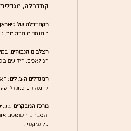
קתדרלה, מגדלים ע
הקתדרלה של קיאראן:
רומנסקית מדהימה, גי
הצלבים הגבוהים: 
בקלו
המלאכים, הידועים בס
המגדלים העגולים:
 האת
להגנה וגם כמגדלי פעמו
מרכז המבקרים:
 בכני
והסברים השופכים אור
קלונמקנויז.