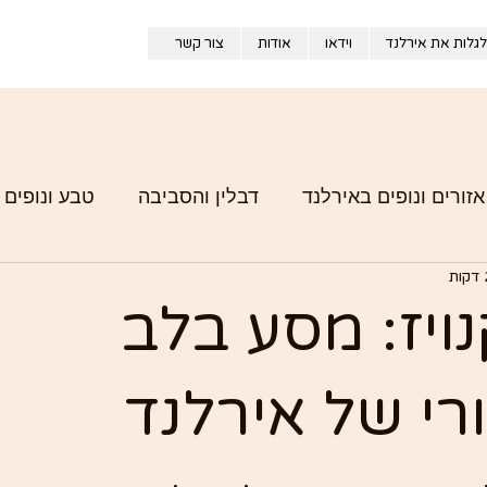
לגלות את אירלנד
וידאו
אודות
צור קשר
אזורים ונופים באירלנד
דבלין והסביבה
טבע ונופים 
אירלנד מבפנים – חוויות מהדרך
ויז: מסע בלב
רי של אירלנד