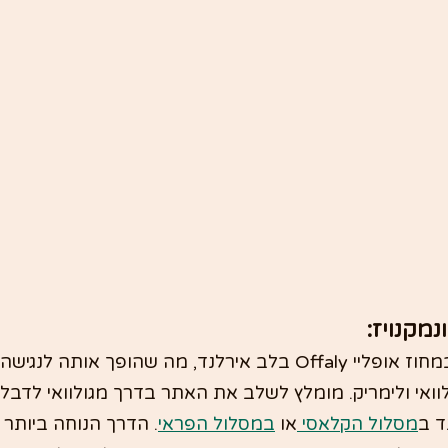
נמקנויז:
קלונמקנויז ממוקמת במחוז אופליי Offaly בלב אירלנד, מה שהופך או
ולוואי ולימריק. מומלץ לשלב את האתר בדרך מגולוואי לדבלי
ד ב
מסלול הקלאסי 
או 
במסלול הפראי
. הדרך הנוחה ביותר ל