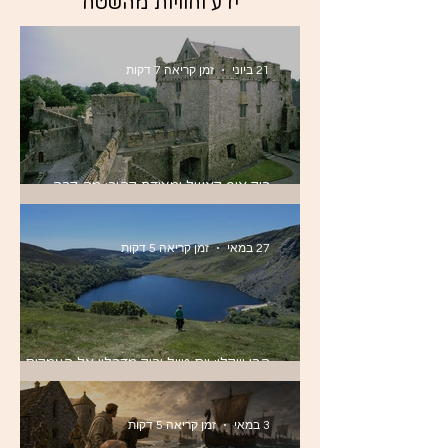
ידע וחוויות מהשטח
21 ביוני
זמן קריאה 7 דקות
רוק אוף קאשל ומצודת קהיר: מה קרה
כשקרומוול הגיע לטיפררי?
27 במאי
זמן קריאה 5 דקות
הרי וויקלו: יום טיול ירוק מדבלין אל העמקים
הקרחוניים של אירלנד
3 במאי
זמן קריאה 5 דקות