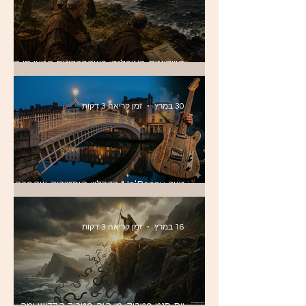
הוויקינגים באירלנד: כשהדרקונים הגיעו מן הים 
ושינו את האי לתמיד
30 במרץ
זמן קריאה 3 דקות
גשר Ha'Penny בדבלין: היסטוריה שהפכה
לצליל
16 במרץ
זמן קריאה 3 דקות
יום סנט פטריק: מי היה פטריק הקדוש ומה