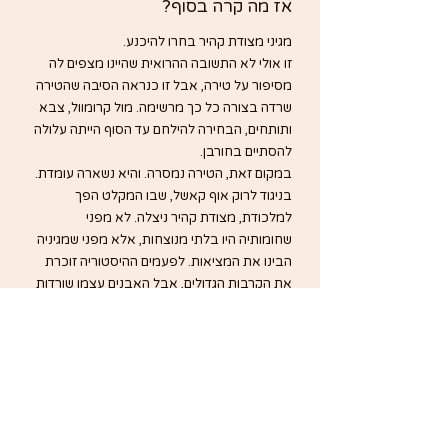
אז מה קרה בסוף?
מגיני מצודת קהיר בחרו להיכנע.
זו אולי לא התשובה ההרואית שהיינו מצפים לה 
מסיפור על טירה, אבל זו כנראה הסיבה שהטירה 
שרדה בצורה כל כך מרשימה. מול קרומוול, צבא 
ותותחים, הבחירה להילחם עד הסוף הייתה עלולה 
להסתיים בחורבן.
במקום זאת, הטירה נמסרה. והיא נשארה עומדת.
בניגוד לרוק אוף קאשל, שבו המקלט הפך 
למלכודת, מצודת קהיר ניצלה. לא מפני 
שחומותיה היו בלתי מנוצחות, אלא מפני שמגיניה 
הבינו את המציאות. לפעמים ההיסטוריה זוכרת 
את הקרבות הגדולים, אבל האבנים עצמן שורדות 
בזכות החלטות פחות דרמטיות — כניעה, פשרה, 
רגע אחד של הבנה.
וזה מה שהופך את היום הזה בטיפררי לכל כך 
מעניין. הוא לא רק יום של אתרים יפים. הוא יום על 
בחירות: לברוח אל מקום קדוש, להתבצר מאחורי 
חומה, להילחם, להיכנע, לשרוד.