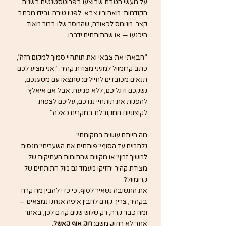
על מעשי הטבח שבוצעו בפרוטסטנטים בשנים 
הקודמות. מאחוריו צבא. לפניו טירה. ובידו מכתב 
קצר, מנומס לכאורה, שהמסר שלו ברור מאוד: 
היכנעו — או שהתותחים ידברו.
“הבאתי את צבאי ואת תותחיי סמוך למקום הזה”, 
כתב קרומוול למגיני מצודת קהיר. “אני מציע לכם 
תנאים מכובדים לחיילים: שתצאו עם מטענכם, 
נשקכם ודגליכם, ללא פגיעה. אבל אם איאלץ 
להפנות את תותחיי נגדכם, עליכם לצפות 
לקיצוניות המקובלת במקרים כאלה.”
מה הייתם עושים במקומם?
נלחמים עד הסוף? פותחים את השערים? מנסים 
למשוך זמן? או מקווים שהחומות העתיקות של 
מצודת קהיר יחזיקו מעמד גם מול התותחים של 
קרומוול?
את התשובה נשאיר לסוף. כי כדי להבין מה קרה 
בקהיר, צריך קודם להבין איפה אנחנו נמצאים — 
ומה כבר קרה, רק שלוש שנים קודם לכן, באתר 
אחר לא רחוק משם: 
רוק אוף קאשל
.