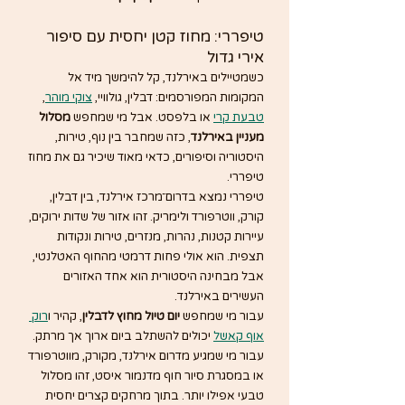
טיפררי: מחוז קטן יחסית עם סיפור 
אירי גדול
כשמטיילים באירלנד, קל להימשך מיד אל 
המקומות המפורסמים: דבלין, גולוויי, 
צוקי מוהר
, 
טבעת קרי
 או בלפסט. אבל מי שמחפש 
מסלול 
מעניין באירלנד
, כזה שמחבר בין נוף, טירות, 
היסטוריה וסיפורים, כדאי מאוד שיכיר גם את מחוז 
טיפררי.
טיפררי נמצא בדרום־מרכז אירלנד, בין דבלין, 
קורק, ווטרפורד ולימריק. זהו אזור של שדות ירוקים, 
עיירות קטנות, נהרות, מנזרים, טירות ונקודות 
תצפית. הוא אולי פחות דרמטי מהחוף האטלנטי, 
אבל מבחינה היסטורית הוא אחד האזורים 
העשירים באירלנד.
עבור מי שמחפש 
יום טיול מחוץ לדבלין
, קהיר ו
רוק 
אוף קאשל
 יכולים להשתלב ביום ארוך אך מרתק. 
עבור מי שמגיע מדרום אירלנד, מקורק, מווטרפורד 
או במסגרת סיור חוף מדנמור איסט, זהו מסלול 
טבעי אפילו יותר. בתוך מרחקים קצרים יחסית 