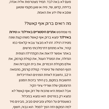
פעם לא באה לבד. תמיד מצטרפות אליה אגדה, 
בדיחה, קדוש, שד, פיה או שען מקומי שטוען 
שסבא שלו ידע את האמת.
מה רואים ברוק אוף קאשל?
מי שמחפש 
אתרים היסטוריים באירלנד
 או 
טירות 
באירלנד
 ימצא ברוק אוף קאשל משהו קצת שונה 
מטירה רגילה. זהו לא מבצר צבאי קלאסי כמו 
קהיר, אלא מתחם דתי־מלכותי מרשים.
באתר אפשר לראות את הקתדרלה הגותית 
הגדולה, את המגדל העגול, את קפלת קורמק, את 
אולם מקהלת הכמרים, את בית הקברות ואת 
הנוף הפתוח של טיפררי. קפלת קורמק, מהמאה 
ה־12, נחשבת לאחת הפנינים האדריכליות 
החשובות במקום, בין היתר בזכות הסגנון 
הרומנסקי שלה ושרידי ציורי הקיר.
אבל האמת היא שהכוח של רוק אוף קאשל לא 
נמצא רק בפרטים. הוא נמצא במכלול. 
כשעומדים על הסלע ומביטים סביב, מבינים מיד 
למה המקום הזה הפך לסמל. הוא גבוה, חשוף, 