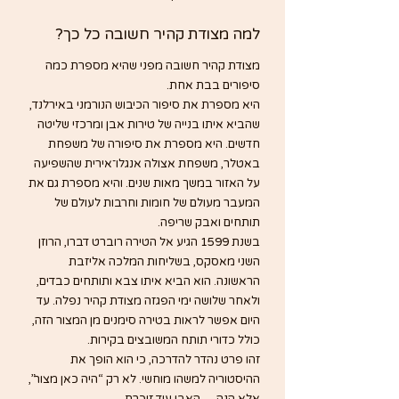
למה מצודת קהיר חשובה כל כך?
מצודת קהיר חשובה מפני שהיא מספרת כמה 
סיפורים בבת אחת.
היא מספרת את סיפור הכיבוש הנורמני באירלנד, 
שהביא איתו בנייה של טירות אבן ומרכזי שליטה 
חדשים. היא מספרת את סיפורה של משפחת 
באטלר, משפחת אצולה אנגלו־אירית שהשפיעה 
על האזור במשך מאות שנים. והיא מספרת גם את 
המעבר מעולם של חומות וחרבות לעולם של 
תותחים ואבק שריפה.
בשנת 1599 הגיע אל הטירה רוברט דברו, הרוזן 
השני מאסקס, בשליחות המלכה אליזבת 
הראשונה. הוא הביא איתו צבא ותותחים כבדים, 
ולאחר שלושה ימי הפגזה מצודת קהיר נפלה. עד 
היום אפשר לראות בטירה סימנים מן המצור הזה, 
כולל כדורי תותח המשובצים בקירות.
זהו פרט נהדר להדרכה, כי הוא הופך את 
ההיסטוריה למשהו מוחשי. לא רק “היה כאן מצור”, 