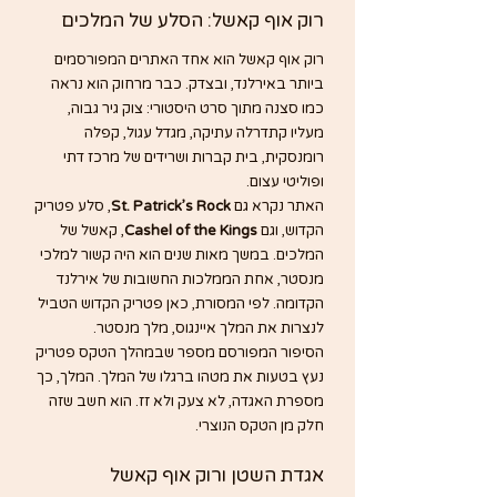
רוק אוף קאשל: הסלע של המלכים
רוק אוף קאשל הוא אחד האתרים המפורסמים 
ביותר באירלנד, ובצדק. כבר מרחוק הוא נראה 
כמו סצנה מתוך סרט היסטורי: צוק גיר גבוה, 
מעליו קתדרלה עתיקה, מגדל עגול, קפלה 
רומנסקית, בית קברות ושרידים של מרכז דתי 
ופוליטי עצום.
האתר נקרא גם 
St. Patrick’s Rock
, סלע פטריק 
הקדוש, וגם 
Cashel of the Kings
, קאשל של 
המלכים. במשך מאות שנים הוא היה קשור למלכי 
מנסטר, אחת הממלכות החשובות של אירלנד 
הקדומה. לפי המסורת, כאן פטריק הקדוש הטביל 
לנצרות את המלך איינגוס, מלך מנסטר.
הסיפור המפורסם מספר שבמהלך הטקס פטריק 
נעץ בטעות את מטהו ברגלו של המלך. המלך, כך 
מספרת האגדה, לא צעק ולא זז. הוא חשב שזה 
חלק מן הטקס הנוצרי. 
אגדת השטן ורוק אוף קאשל