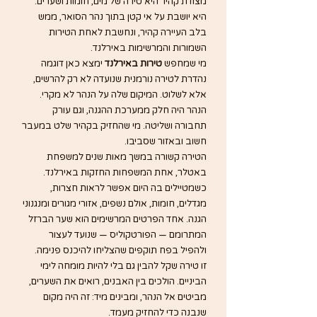
מצודת קהיר היא טירה של מים, חומות ושערים. 
היא יושבת על אי קטן בתוך נהר הסואר, ממש 
בלב העיירה קהיר, ונחשבת לאחת הטירות 
השמורות והמרשימות באירלנד.
מי שמחפש 
טירות באירלנד
 ימצא כאן דוגמה 
נהדרת לטירה נורמנית שנועדה לא רק להרשים, 
אלא לשלוט. המיקום שלה על הנהר לא מקרי. 
הנהר היה חלק ממערכת ההגנה, וגם עורק 
תחבורה ושליטה. מי שהחזיק בקהיר שלט במעבר 
חשוב ובאזור שסביבו.
הטירה קשורה במשך מאות שנים למשפחת 
באטלר, אחת המשפחות החזקות באירלנד. 
כשמטיילים בה היום אפשר לראות חצרות, 
מגדלים, חומות, אולם נשפים, אזורי מגורים ומנגנוני 
הגנה. אחד הפרטים המרשימים הוא שער הברזל 
המתרומם — הפורטקוליס — שנועד לעצור 
ולהפיל בפח תוקפים שהצליחו להיכנס פנימה.
זו טירה שקל להבין גם בלי להיות מומחה לימי 
הביניים. הולכים בין האבנים, רואים את השערים, 
מביטים אל הנהר, ומבינים מיד: זה היה מקום 
שנבנה כדי להחזיק מעמד.