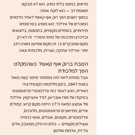
מרשים, כמעט בלתי נמנע. הוא לא מבקש 
תשומת לב — הוא לוקח אותה.
במשך השנים הפך רוק אוף קאשל לאחד הדימויים 
המוכרים של אירלנד. הוא מופיע בפרסומים 
תיירותיים, בסמלים מקומיים, בתמונות, בלוגואים 
ובזיכרון התרבותי של מחוז טיפררי. זה לא רק 
מקום שמבקרים בו. זה מקום שמייצג משהו רחב 
יותר: אירלנד עתיקה, נוצרית, מלכותית וגאה.
הטבח ברוק אוף קאשל: כשהמקלט 
הפך למלכודת
אבל מתחת ליופי הזה מסתתר סיפור קשה מאוד.
בשנת 1647, בזמן מלחמות הקונפדרציה 
האירית, הגיע לאזור כוח פרלמנטרי־פרוטסטנטי 
בפיקודו של מורו אובריאן, לורד אינצ׳יקווין. אירלנד 
של אמצע המאה ה־17 הייתה מקום קרוע: קתולים 
אירים, מתיישבים פרוטסטנטים, מלוכנים, 
פרלמנטרים, סקוטים, אנגלים, אנשי כנסייה 
ואצילים מקומיים — כולם היו חלק ממאבק אלים 
על דת, אדמות ושלטון.