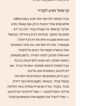
אלא הנה — האבן עוד זוכרת.
קרומוול מגיע לקהיר
אבל הסיפור הדרמטי יותר מגיע בשנת 1650.
שלוש שנים אחרי הטבח ברוק אוף קאשל, מגיע 
אוליבר קרומוול אל מצודת קהיר. זהו כבר לא 
סתם עוד מפקד. מבחינת רבים באירלנד, קרומוול 
הוא האיש שמביא איתו את זיכרון דרוהדה 
ווקספורד, את ריח השריפה, את פחד התותחים 
ואת הבשורה הקשה של כיבוש פרלמנטרי.
הוא שולח מכתב למגיני הטירה. בלשון מנומסת, 
כמעט רשמית, הוא מציע להם לצאת בכבוד. 
אבל מתחת לנימוס מסתתר איום חד וברור: אם 
לא תיכנעו, התותחים יופנו אליכם.
כאן בדיוק נפגשים שני האתרים של היום הזה: 
קאשל וקהיר. בקאשל, מקום קדוש הפך לזירת 
טבח. בקהיר, טירה מבוצרת עומדת בפני החלטה 
גורלית. האם להתנגד — ואולי להיחרב? או להיכנע 
— ואולי להציל את המקום ואת האנשים שבתוכו?