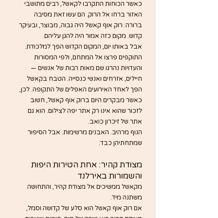
כאשר הכוחות התקרבו לקאשל, רבים מתושבי 
האזור ברחו אל הרוק. הם עשו זאת מסיבה 
ברורה: רוק אוף קאשל היה גבוה, מבוצר, ובעיקר 
קדוש. מקום כזה אמור היה להגן עליהם.
אבל באותו יום, המקום הקדוש הפך למלכודת.
התוקפים פרצו אל המתחם, ולפי המסורות 
והעדויות נהרגו שם מאות רבות של אנשים — 
חיילים, אזרחים ואנשי כנסייה. הטבח בקאשל 
הפך לאחד האירועים האפלים של התקופה. לכן, 
כאשר מבקרים היום ברוק אוף קאשל, חשוב 
לזכור שהוא אינו רק אתר יפה לצילום. הוא גם 
אתר של זיכרון כואב.
הנוף מרהיב. האבנים מרשימות. אבל הסיפור 
שמתחתיהן כבד.
מצודת קהיר: אחת הטירות היפות 
והשמורות באירלנד
מקאשל ממשיכים אל מצודת קהיר, והתחושה 
משתנה מיד.
אם רוק אוף קאשל הוא סלע של קדושה וסמל, 