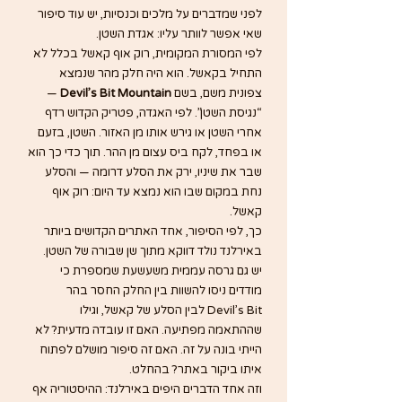
לפני שמדברים על מלכים וכנסיות, יש עוד סיפור 
שאי אפשר לוותר עליו: אגדת השטן.
לפי המסורת המקומית, רוק אוף קאשל בכלל לא 
התחיל בקאשל. הוא היה חלק מהר שנמצא 
צפונית משם, בשם 
Devil’s Bit Mountain
 — 
“נגיסת השטן”. לפי האגדה, פטריק הקדוש רדף 
אחרי השטן או גירש אותו מן האזור. השטן, בזעם 
או בפחד, לקח ביס עצום מן ההר. תוך כדי כך הוא 
שבר את שיניו, ירק את הסלע דרומה — והסלע 
נחת במקום שבו הוא נמצא עד היום: רוק אוף 
קאשל.
כך, לפי הסיפור, אחד האתרים הקדושים ביותר 
באירלנד נולד דווקא מתוך שן שבורה של השטן.
יש גם גרסה עממית משעשעת שמספרת כי 
מודדים ניסו להשוות בין החלק החסר בהר 
Devil’s Bit לבין הסלע של קאשל, וגילו 
שההתאמה מפתיעה. האם זו עובדה מדעית? לא 
הייתי בונה על זה. האם זה סיפור מושלם לפתוח 
איתו ביקור באתר? בהחלט.
וזה אחד הדברים היפים באירלנד: ההיסטוריה אף 