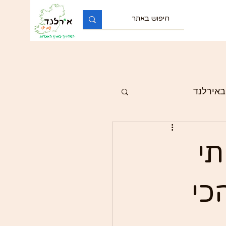
באירלנד
תי
כי