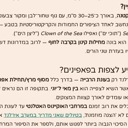
ן?
קטנה
, באורך כ־25–30 ס”מ, עם גוף שחור־לבן ומקור צ
נחשב לאחד הציפורים החמודות והקריקטוריסטיות בטבע – ו
Se
 ("תוכי ים") ואפילו 
Clown of the Sea
 ("ליצן הים").
 הוא בונה 
מחילות קינון בקרבה לחוף
 — לרוב במדרונות דש
בעזרת שני הורים.
יע לצפות בפאפינים?
לנד רק 
בעונת הרבייה
 — בדרך כלל 
מסוף מרץ/תחילת אפריל
אשר השיא לצפייה הוא 
בין מאי ל־יוני
. בתקופה זו הם נראים ל
או עומדים לאורך קצוות המצוקים.
לים את רוב זמנם 
במרחבי האוקיינוס האטלנטי
 עד לעונת ה
לא 'הצגה מוזמנת', 
בטיולים שאני מדריך במערב אירלנד
 א
הסיכוי הגבוה ביותר לפגוש אותם, ולספר את הסיפור המרת