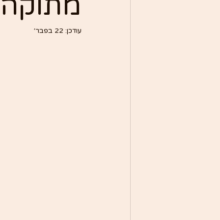
מתוקה 
עודכן:
22 בפבר׳