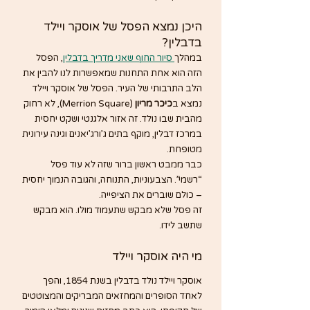
היכן נמצא הפסל של אוסקר ויילד 
בדבלין?
במהלך
 סיור החוף שאני מדריך בדבלין
, הפסל 
הזה הוא אחת התחנות שמאפשרות לנו להבין את 
הלב התרבותי של העיר. הפסל של אוסקר ויילד 
נמצא ב
כיכר מריון
 (Merrion Square), לא רחוק 
מהבית שבו נולד. זה אזור אלגנטי ושקט יחסית 
במרכז דבלין, מוקף בתים ג’ורג’יאנים וגינה עירונית 
מטופחת.
כבר ממבט ראשון ברור שזה לא עוד פסל 
“רשמי”. הצבעוניות, התנוחה, והגובה הנמוך יחסית 
– כולם שוברים את הציפייה.
זה פסל שלא מבקש שתעמוד מולו. הוא מבקש 
שתשב לידו.
מי היה אוסקר ויילד
אוסקר ויילד נולד בדבלין בשנת 1854, והפך 
לאחד הסופרים והמחזאים המבריקים והמצוטטים 