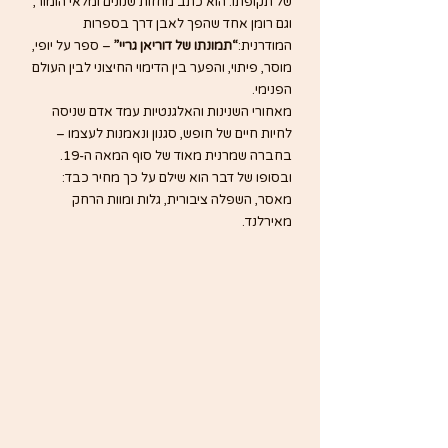
של תקופתו. הוא כתב מחזות שנונים ומלאי הומור, 
וגם רומן אחד שהפך לאבן דרך בספרות 
המודרנית:
“תמונתו של דוריאן גריי”
 – ספר על יופי, 
מוסר, פיתוי, והפער בין הדימוי החיצוני לבין העולם 
הפנימי.
מאחורי השנינות והאלגנטיות עמד אדם שניסה 
לחיות חיים של חופש, סגנון ונאמנות לעצמו – 
בחברה שמרנית מאוד של סוף המאה ה-19.
ובסופו של דבר הוא שילם על כך מחיר כבד: 
מאסר, השפלה ציבורית, גלות ומוות הרחק 
מאירלנד.