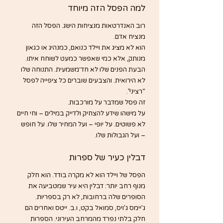
למה הפסל הזה מיוחד
רוב האנדרטאות מנציחות הישג. הפסל הזה 
מנציח אדם.
הוא לא מציג את ויילד כנואם, כמנהיג או כגאון 
מנותק, אלא כמי שאפשר כמעט לשוחח איתו. 
הבעת הפנים שלו לא חד־משמעית. התנוחה שלו 
לא הירואית. והצבעים שוברים כל ציפייה לפסל 
“רציני”.
זה פסל שמדבר על מורכבות.
על מישהו שידע להצחיק ולדייק במילים – וחי חיים 
לא פשוטים. על יופי – ועל המחיר שלו. על חופש 
– ועל הגבולות שלו.
דבלין כעיר של ספרות
הפסל של ויילד הוא לא מקרה בודד. הוא חלק 
מנוף רחב יותר: דבלין היא עיר שמטביעה את 
הסופרים שלה ברחובות, לא רק בספריות.
ג’יימס ג’ויס, סמואל בקט, ו.ב. ייטס ואחרים הם 
חלק בלתי נפרד מהמרחב העירוני. הספרות 