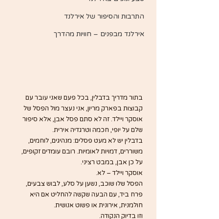
התרבות והסיפור של אירלנד
אירלנד מבפנים – חוויות מהדרך
בתור מדריך בדבלין, בכל פעם שאני עובר עם 
קבוצות בפארק מריון, אני נעצר מול הפסל של 
אוסקר ויילד. זה לא סתם פסל אבן, אלא סיפור 
שלם על יופי, חכמה וטרגדיה אירית.
בדבלין יש לא מעט פסלים: מנהיגים, לוחמים, 
משוררים, דמויות לאומיות. רובם עומדים זקופים, 
על כן אבן, במבט רציני.
אוסקר ויילד – לא.
הפסל שלו שוכב, נשען על סלע, לבוש צבעים, 
פרח ביד, עם הבעה שקשה להחליט אם היא 
חולמנית, אירונית או פשוט אנושית.
וזו בדיוק הנקודה.