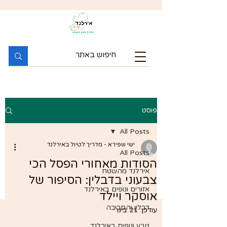
פוסט
All Posts
ישי שפירא - מדריך לטיול באירלנד
All Posts
הסודות מאחורי הפסל הכי
אירלנד מהשטח
צבעוני בדבלין: הסיפור של
אזורים ונופים באירלנד
אוסקר ויילד
דבלין והסביבה
עודכן:
21 בינו׳
טבע ונופים באירלנד