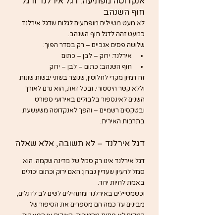
אנקדוטה מפתיעה: דגל אירלנד ודגל 
חוף השנהב
לא מעט מטיילים מופתעים לגלות שדגל אירלנד 
כמעט זהה לדגל חוף השנהב.
שלושה פסים אנכיים – רק בסדר הפוך:
אירלנד: ירוק – לבן – כתום
חוף השנהב: כתום – לבן – ירוק
זה דמיון מקרי לחלוטין, שנוצר בשתי יבשות שונות 
וללא קשר היסטורי. ובכל זאת, הוא גרם לאורך 
השנים לאינספור בלבולים באירועי ספורט 
ובטקסים רשמיים – והפך לאנקדוטה משעשעת 
בתרבות האירית.
דגל אירלנד – לא תשובה, אלא שאלה
דגל אירלנד אינו רק סמל של מדינה שקמה. הוא 
סמל לרעיון שעדיין נבחן: האם ירוק וכתום יכולים 
באמת לחיות יחד.
וכשמטיילים באירלנד ומתחילים לשים לב לדגלים, 
מבינים עד כמה הם מספרים את הסיפור של 
המקום לא פחות מהטירות, הצוקים או הפאבים.