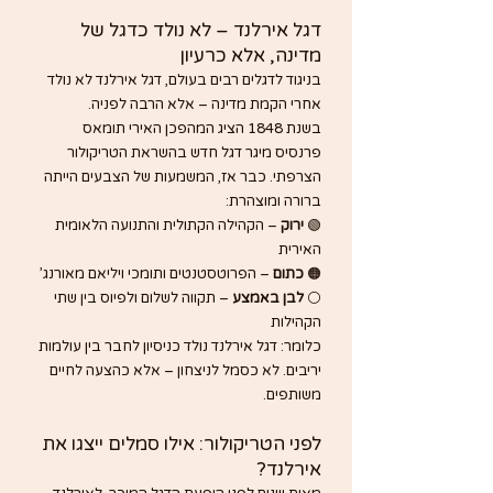
דגל אירלנד – לא נולד כדגל של 
מדינה, אלא כרעיון
בניגוד לדגלים רבים בעולם, דגל אירלנד לא נולד 
אחרי הקמת מדינה – אלא הרבה לפניה.
בשנת 1848 הציג המהפכן האירי תומאס 
פרנסיס מיגר דגל חדש בהשראת הטריקולור 
הצרפתי. כבר אז, המשמעות של הצבעים הייתה 
ברורה ומוצהרת:
🟢 
ירוק
 – הקהילה הקתולית והתנועה הלאומית 
האירית
🟠 
כתום
 – הפרוטסטנטים ותומכי ויליאם מאורנג’
⚪ 
לבן באמצע
 – תקווה לשלום ולפיוס בין שתי 
הקהילות
כלומר: דגל אירלנד נולד כניסיון לחבר בין עולמות 
יריבים. לא כסמל לניצחון – אלא כהצעה לחיים 
משותפים.
לפני הטריקולור: אילו סמלים ייצגו את 
אירלנד?