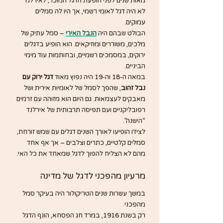
מאות שנים לפני הופעת הדגל המוכר, לאירלנד 
לא היה דגל לאומי רשמי, אך היו לה סמלים 
עמוקים.
הבולט שבהם היה 
הנבל האירי
 – סמל עתיק של 
מלכים, משוררים ומוזיקאים. הוא הופיע בדגלים 
ירוקים, במסמכים רשמיים, ובחותמות עוד מימי 
הביניים.
במאה ה-18 וה-19 היה נפוץ מאוד 
דגל ירוק עם 
נבל זהוב
, שהפך לסמל של לאומיות אירית ושל 
מאבקים לעצמאות. גם היום הוא מזוהה עם זרמים 
רפובליקניים ועם תפיסה תרבותית של אירלנד 
“הישנה”.
לצידו הופיעו לאורך השנים דגלים עם שמש זורחת, 
סמלים קלטיים, כתרים וצלבים – אך אף אחד 
מהם לא הצליח להפוך לדגל שמאחד את כל האי.
מרעיון מהפכני לדגל של מדינה
במשך עשרות שנים הטריקולור היה בעיקר סמל 
מהפכני.
רק בשנת 1916, במרד חג הפסחא, הונף הדגל 