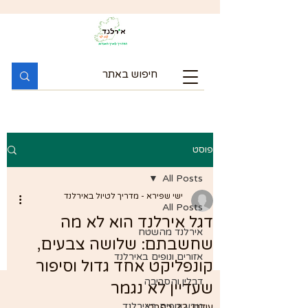
פוסט
All Posts
ישי שפירא - מדריך לטיול באירלנד
All Posts
דגל אירלנד הוא לא מה
אירלנד מהשטח
שחשבתם: שלושה צבעים,
אזורים ונופים באירלנד
קונפליקט אחד גדול וסיפור
דבלין והסביבה
שעדיין לא נגמר
טבע ונופים באירלנד
עודכן:
22 בפבר׳