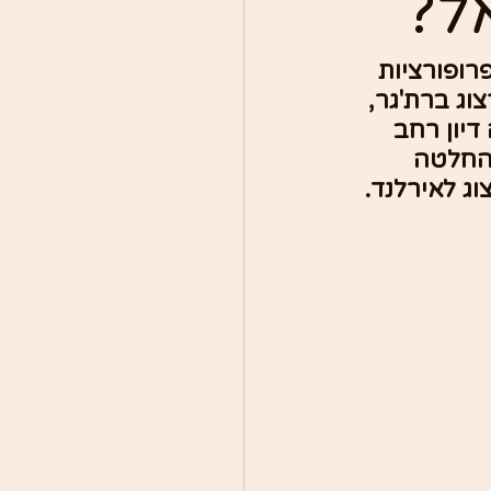
ל?
ופורציות 
וג ברת'גר, 
יון רחב 
החלטה 
ג לאירלנד.