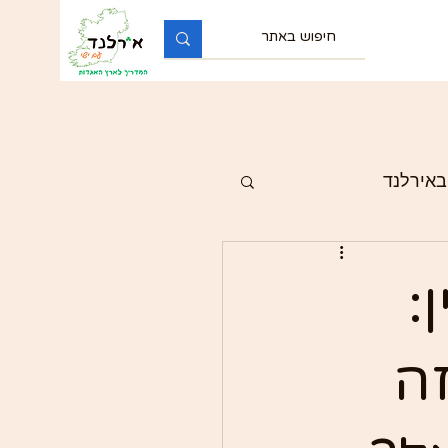
באירלנד
:
ה