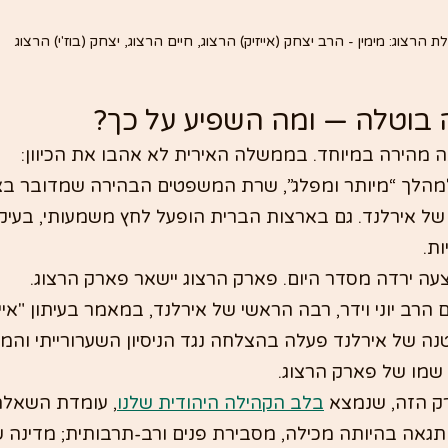
 הרצוג: מימין - הרב יצחק (אייזיק) הרצוג, חיים הרצוג, יצחק (בוז'י) הרצוג
בוטלה — ומה השפיע על כך?
 מהירה במיוחד. בממשלה האירית לא אהבו את הכיוון:
לך “מיותר ומפלג”, שרת המשפטים הבהירה שמדובר בצע
ל אירלנד. גם בארצות הברית הופעל לחץ משמעותי, בעיקר
ות.
צעה ירדה מסדר היום. פארק הרצוג יישאר פארק הרצוג.
הרב יוני וידר, רבה הראשי של אירלנד, במאמר בעיתון "אייר
נה של אירלנד פעלה בהצלחה נגד הניסיון השערורייתי והמ
 שמו של פארק הרצוג.
ק הזה, שנמצא 
בלב הקהילה היהודית שלנו
, עומדת השאלה א
תגאה בהיותה מכילה, מסבירת פנים ורב-תרבותית; מדינה ש