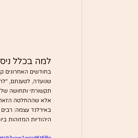
למה בכלל ניס
בחודשים האחרונים קי
שנועדה, לטענתם, “להב
תקשורתי ותחושה של ח
אלא שההחלטה הזאת ה
באירלנד עצמה: רבים
היהודיות המזוהות ביו
watch?v=w1wcrdKt6Bo