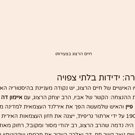
חיים הרצוג בצעירותו
ה: ידידות בלתי צפויה
האישיים של חיים הרצוג, יש נקודה מעניינת בהיסטוריה האיר
ההנצחה: הקשר של אביו, הרב יצחק הרצוג, עם 
איימון דה
פיין
 והאיש שלמעשה הפך את אירלנד העצמאית למדינה מו
שין פיין, שהוקמה ב־1905 על ידי ארתור גריפית’, ייצגה את חזון העצמאות הא
 היה נדמה שהרב הרצוג, רב יהודי מסור ומקובל, רחוק מאוד
שים נוצר קשר חם. דה ואלרה העריך את חכמתו ועקרונותיו ש