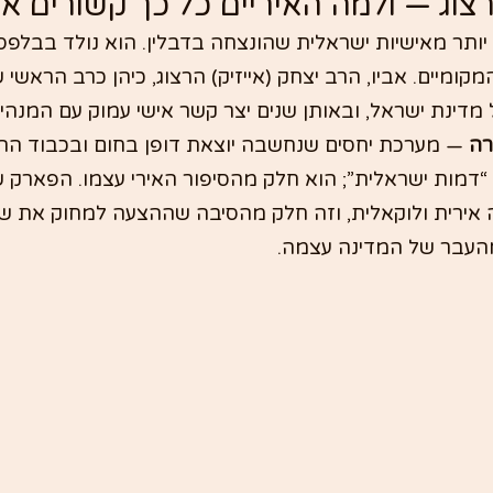
רצוג — ולמה האיריים כל כך קשורים אל
יותר מאישיות ישראלית שהונצחה בדבלין. הוא נולד בבלפסט
ומיים. אביו, הרב יצחק (אייזיק) הרצוג, כיהן כרב הראשי ש
דינת ישראל, ובאותן שנים יצר קשר אישי עמוק עם המנהיג
רה
 — מערכת יחסים שנחשבה יוצאת דופן בחום ובכבוד הה
 “דמות ישראלית”; הוא חלק מהסיפור האירי עצמו. הפארק 
אירית ולוקאלית, וזה חלק מהסיבה שההצעה למחוק את ש
מהעבר של המדינה עצמה.