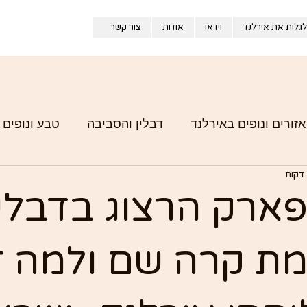
לגלות את אירלנד
וידאו
אודות
צור קשר
אזורים ונופים באירלנד
דבלין והסביבה
טבע ונופים 
אירלנד מבפנים – חוויות מהדרך
ארק הרצוג בדבלין
ת קרה שם ולמה ז