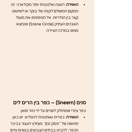
האווירה:
 רגועה ואלגנטית יותר מקילארני. זה 
המקום המושלם לקפה של בוקר או לשיטוט 
קצר בין הגלריות. אל תפספסו את מעגל 
האבנים העתיק (Stone Circle) שנמצא 
ממש במרכז העיירה.
סנים (Sneem) – כפר בין הרים לים
כפר ציורי שמחולק לשניים על ידי נהר סואן.
האווירה:
 כפרית ואותנטית להפליא. יש כאן 
תחושה של "פסק זמן". מומלץ לעצור בכיכר 
הכפר, להביט בבתים הצבועים בגוונים עזים 