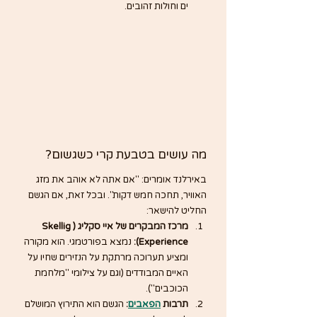
ים וחולות זהובים.
מה עושים בטבעת קרי כשגשום?
באירלנד אומרים: "אם אתה לא אוהב את מזג 
האוויר, תחכה חמש דקות". ובכל זאת, אם הגשם 
החליט להישאר:
מרכז המבקרים של איי סקליג (Skellig 
Experience):
 נמצא בפורטמגי. הוא מקורה 
ומציע תערוכה מרתקת על הנזירים שחיו על 
האיים המבודדים (וגם על צילומי "מלחמת 
הכוכבים").
תרבות 
הפאבים
:
 הגשם הוא התירוץ המושלם 