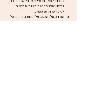
להיכנס לפאב מקומי בווטרוויל או בקנמייר, 
להזמין אוכל חם או כוס גינס, ולהקשיב 
לסיפורים של המקומיים.
הדרמה של העננים:
 אל תתאכזבו. הנוף של 
קרי בערפל ובגשם מקבל נופך מסתורי 
ומרשים. העננים ש"יושבים" על פסגות ההרים 
יוצרים מראות שפשוט אי אפשר לראות ביום 
שמש סטנדרטי.
טיפ לסיום
אל תנסו "לסמן וי" על כל הטבעת ביום אחד 
לחוץ. היופי האמיתי של קרי מתגלה ברגעים 
הקטנים – בעצירה בצד הדרך ליד עדר כבשים, 
בשיחה עם מוכר בחנות מקומית, או בצפייה 
בשקיעה מעל האוקיינוס האטלנטי.
מתכננים טיול לאירלנד? מוזמנים 
ליצור איתי קשר 
לייעוץ אישי 
או ל
הצטרף לאחד הטיולים בהדרכתי
.
המסלול הקלאסי
דרום אירלנד
מערב אירלנד
המסלול הפראי
כפרים ועיירות
בתים צבעוניים
נהיגה