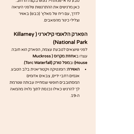
טבע פראי שמתחיל ממש בקצה הרחוב. 
כאן מרגישים את ההתרגשות שלפני היציאה 
לדרך, עם ריח של מאלץ' (כבש) באוויר 
וצלילי כינור מהפאבים.
הפארק הלאומי קילארני (Killarney 
National Park)
לפני שיוצאים לטבעת עצמה, הפארק הוא חובה. 
עצרו ב
אחוזת מקרוס (Muckross 
House)
 וב
מפל טורק (Torc Waterfall)
.
האווירה:
 רומנטיקה ויקטוריאנית בלב הטבע. 
אגמים רחבי ידיים, צבאים אדומים 
המסתובבים חופשי וצמחייה עבותה שגורמת 
לך להרגיש כאילו נכנסת לתוך גלויה מהמאה 
ה-19.