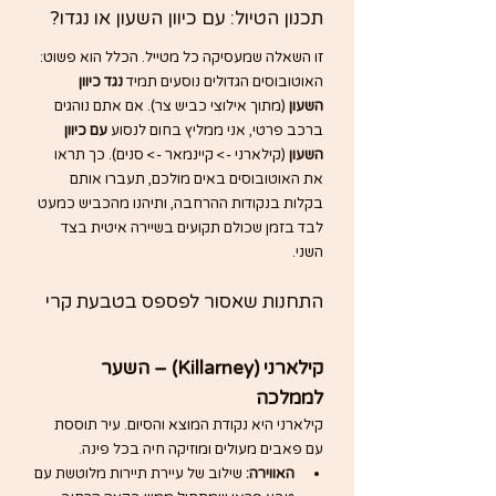
תכנון הטיול: עם כיוון השעון או נגדו?
זו השאלה שמעסיקה כל מטייל. הכלל הוא פשוט: 
האוטובוסים הגדולים נוסעים תמיד 
נגד כיוון 
השעון
 (מתוך אילוצי כביש צר). אם אתם נוהגים 
ברכב פרטי, אני ממליץ בחום לנסוע 
עם כיוון 
השעון
 (קילארני -> קיינמאר -> סנים). כך תראו 
את האוטובוסים באים מולכם, תעברו אותם 
בקלות בנקודות ההרחבה, ותיהנו מהכביש כמעט 
לבד בזמן שכולם תקועים בשיירה איטית בצד 
השני.
התחנות שאסור לפספס בטבעת קרי
קילארני (Killarney) – השער 
לממלכה
קילארני היא נקודת המוצא והסיום. עיר תוססת 
עם פאבים מעולים ומוזיקה חיה בכל פינה.
האווירה:
 שילוב של עיירת תיירות מלוטשת עם 