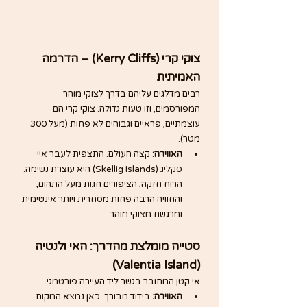
צוקי קרי (Kerry Cliffs) – הדרמה 
האמיתית
רבים מדלגים עליהם בדרך לצוקי מוהר 
המפורסמים, וזו טעות גדולה. צוקי קרי הם 
עוצמתיים, פראיים וגבוהים לא פחות (מעל 300 
מטר).
האווירה:
 קצה העולם. התצפית לעבר איי 
סקליג (Skellig Islands) היא עוצרת נשימה. 
הרוח חזקה, הציפורים חגות מעל התהום, 
והחוויה הרבה פחות מסחרית ויותר אינטימית 
ומרגשת מצוקי מוהר.
סטייה מומלצת מהדרך: האי ולנטיה 
(Valentia Island)
אי קטן המחובר בגשר ליד העיירה פורטמגי.
האווירה:
 בידוד מבורך. כאן נמצא המקום 