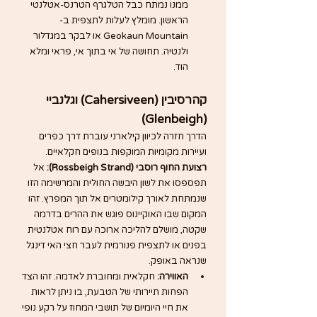
ממנו נמתח כבל הטלגרף הטרנס-אטלנטי 
הראשון. מומלץ לעלות לתצפית ב-
Geokaun Mountain או לבקר במגדלור 
ולנטיה. תחושה של אי בתוך אי, פראי ומלא 
הוד.
קהרסיבין (Cahersiveen) וגלנביי 
(Glenbeigh)
הדרך חזרה לכיוון קילארני עוברת דרך כפרים 
ועיירות מקומיות המוקפות בנופים חקלאיים.
רצועת החוף רוסבי (Rossbeigh Strand):
 אל 
תפספסו את לשון היבשה החולית והמרשימה הזו 
שנמתחת לאורך קילומטרים אל תוך המפרץ. זהו 
המקום שבו האוקיינוס פוגש את ההרים בדרמה 
שקטה, מושלם להליכה ארוכה עם רוח אטלנטית 
בפנים או לתצפית פנורמית לעבר חצי האי דינגל 
שנראה באופק.
האווירה:
 חקלאית ומחוברת לאדמה. זהו הצד 
הפחות תיירותי של הטבעת, בו ניתן לראות 
את חיי היומיום של תושבי המחוז על רקע נופי 