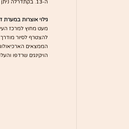
ה-13. בקתדרלה ניתן להתרשם מהאדריכלות המדהימה, החלונות המרהיבים והקברים העתיקים.
גילוי אוצרות במערת ד
מעט מחוץ למרכז העיר
להצטרף לסיור מודרך 
הממצאים הארכיאולוגי
הויקינגים שרדפו והע