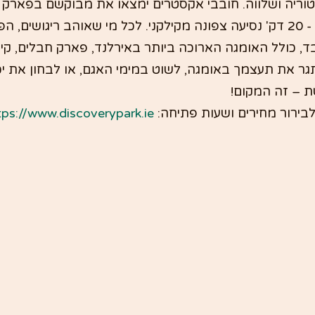
סטוריה ושלווה. חובבי אקסטרים ימצאו את מבוקשם בפארק
דיסקברי בקאסטלמור - 20 דק' נסיעה צפונה מקילקני. לכל מי שאוהב ריגושי
ד, כולל האומגה הארוכה ביותר באירלנד, פארק חבלים, קיא
ר את תעצמך באומגה, לשוט במימי האגם, או לבחון את יכ
 – זה המקום!
בירור מחירים ושעות פתיחה: 
tps://www.discoverypark.ie/