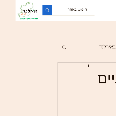
באירלנד
יים