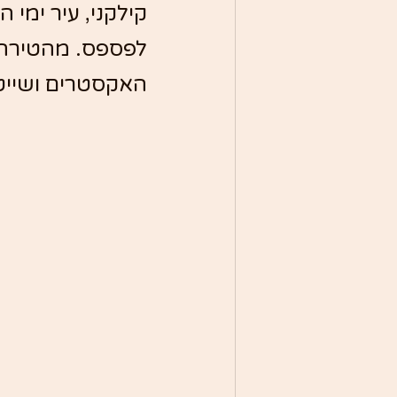
קילקני, עיר ימי 
לפספס. מהטירה 
האקסטרים ושייט