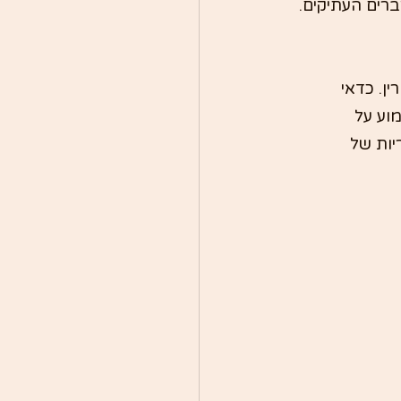
ן. כדאי 
וע על 
יות של 