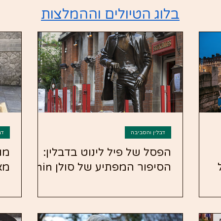
בלוג הטיולים וההמלצות
דבלין והסביבה
דב
הפסל של פיל לינוט בדבלין:
מו
הסיפור המפתיע של סולן Thin
מא
Lizzy והצליל האירי שהגיע לכל
בד
העולם