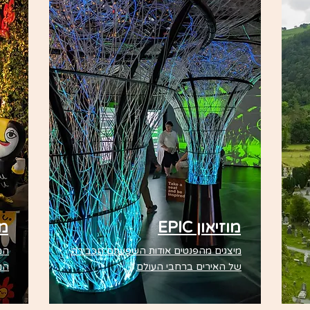
מוזיאון EPIC
מב
מיצגים מהפנטים אודות השפעתם הכבירה
המ
של האירים ברחבי העולם
המ