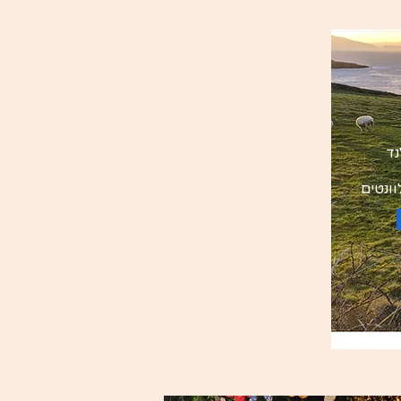
נד
וונטים